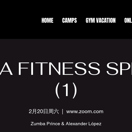
HOME
CAMPS
GYM VACATION
ONL
A FITNESS SP
(1)
2月20日周六
  |  
www.zoom.com
Zumba Prince & Alexander López