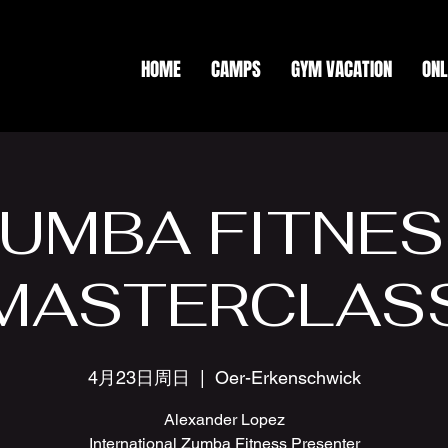
HOME
CAMPS
GYM VACATION
ONL
UMBA FITNE
MASTERCLAS
4月23日周日
  |  
Oer-Erkenschwick
Alexander Lopez
International Zumba Fitness Presenter