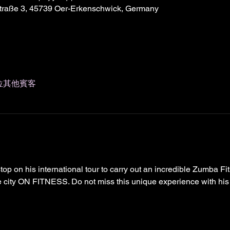
traße 3, 45739 Oer-Erkenschwick, Germany
2 位其他賓客
op on his international tour to carry out an incredible Zumba Fi
he city ON FITNESS. Do not miss this unique experience with his 