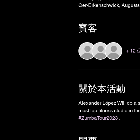
Oer-Erkenschwick, Augusts
賓客
+ 1
關於本活動
Alexander López Will do a st
most top fitness studio in t
#ZumbaTour2023
 . 