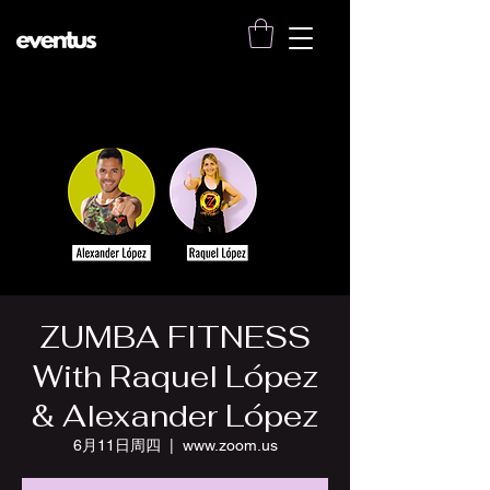
ZUMBA FITNESS
With Raquel López
& Alexander López
6月11日周四
  |  
www.zoom.us