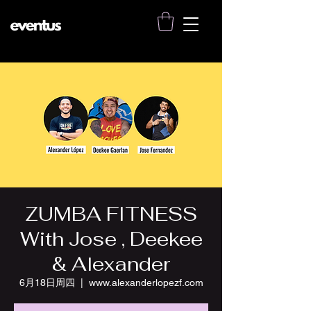
ZUMBA FITNESS
With Jose , Deekee
& Alexander
6月18日周四
  |  
www.alexanderlopezf.com