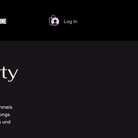
INE
Log In
ty
chmals
songs
n und