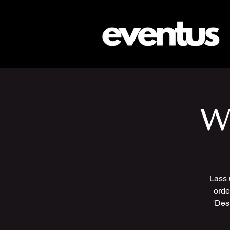
W
Lass 
orde
'Des